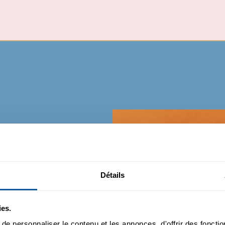
Détails
ies.
e afin d’ancrer la science au
e personnaliser le contenu et les annonces, d'offrir des fonctio