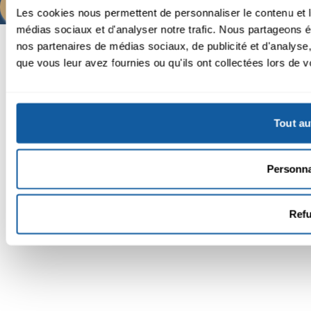
Nous contacter
Les cookies nous permettent de personnaliser le contenu et le
médias sociaux et d'analyser notre trafic. Nous partageons ég
© 2025 Copyright
nos partenaires de médias sociaux, de publicité et d'analyse
Mentions légales
Modifier mon consentement
que vous leur avez fournies ou qu'ils ont collectées lors de vo
Développé par
William PIRON
Tout au
Personna
Ref