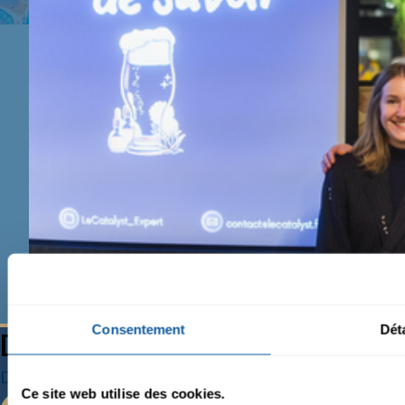
Consentement
Déta
Discutons de votre projet
Dites nous en plus sur votre projet.
Ce site web utilise des cookies.