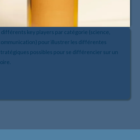
différents key players par catégorie (science,
communication) pour illustrer les différentes
tratégiques possibles pour se différencier sur un
oire.