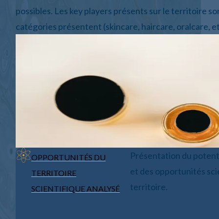
possibles. Les key players présents sur le territoire 
catégories présentent (skincare, haircare, oralcare, et
Présentation du potent
OPPORTUNITÉS DU
et des opportunités sci
TERRITOIRE
territoire.
SCIENTIFIQUE ANALYSÉ