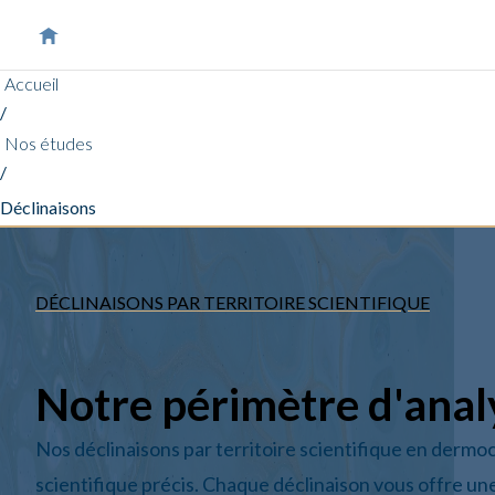
Accueil
/
Nos études
/
Déclinaisons
DÉCLINAISONS PAR TERRITOIRE SCIENTIFIQUE
Notre périmètre d'anal
Nos déclinaisons par territoire scientifique en dermo
scientifique précis. Chaque déclinaison vous offre une