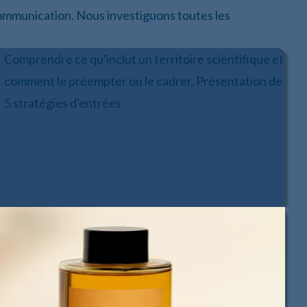
a communication. Nous investiguons toutes les
Comprendre ce qu'inclut un territoire scientifique et
comment le préempter ou le cadrer. Présentation de
5 stratégies d'entrées