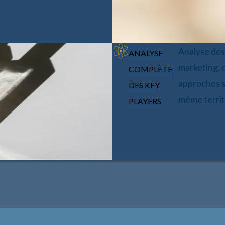
Analyse des 
ANALYSE
marketing, 
COMPLÈTE
approches s
DES KEY
même territ
PLAYERS