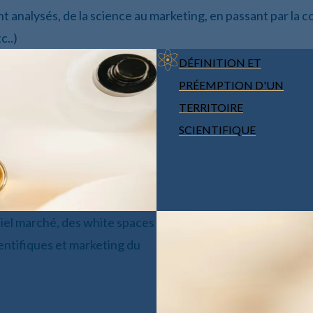
sont analysés, de la science au marketing, en passant par l
c..)
DÉFINITION ET
PRÉEMPTION D'UN
TERRITOIRE
SCIENTIFIQUE
iel marché, des white spaces
entifiques et marketing du