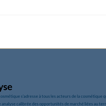
yse
cosmétique s'adresse à tous les acteurs de la cosmétique q
 analyse calibrée des opportunités de marché liées au terr