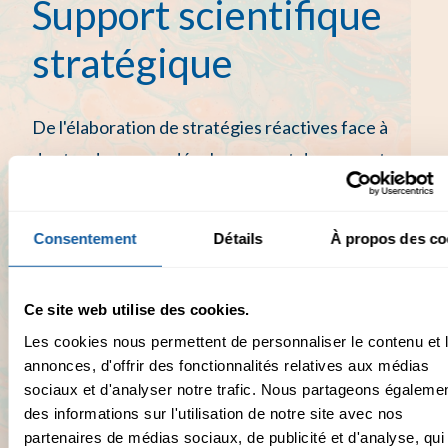
Support scientifique
stratégique
De l'élaboration de stratégies réactives face à
des tendances au développement de concepts
scientifiques, nous établissons ensemble vos
besoins stratégiques lors d'une prise de brief
Consentement
Détails
À propos des co
gratuite. Nous vous envoyons ensuite un devis
qui s'appuie sur un taux journalier en fonction de
Ce site web utilise des cookies.
la complexité de la mission.
Les cookies nous permettent de personnaliser le contenu et 
annonces, d'offrir des fonctionnalités relatives aux médias
sociaux et d'analyser notre trafic. Nous partageons égaleme
TJ 1 000 à 1 100 € HT
Parlons-en
des informations sur l'utilisation de notre site avec nos
partenaires de médias sociaux, de publicité et d'analyse, qui