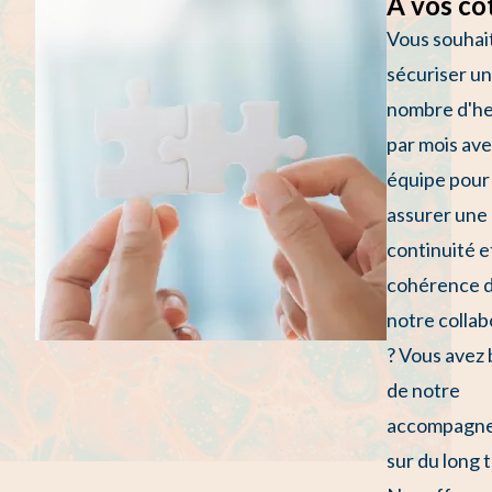
À vos cô
Vous souhai
sécuriser un
nombre d'h
par mois ave
équipe pour
assurer une
continuité e
cohérence 
notre collab
? Vous avez 
de notre
accompagn
sur du long 