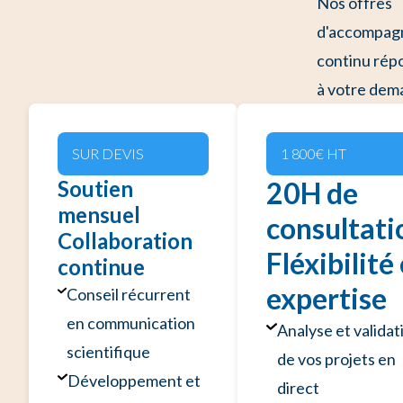
Nos offres
d'accompa
continu rép
à votre dem
SUR DEVIS
1 800€ HT
Soutien
20H de
mensuel
consultati
Collaboration
Fléxibilité
continue
expertise
Conseil récurrent
en communication
Analyse et validat
scientifique
de vos projets en
Développement et
direct